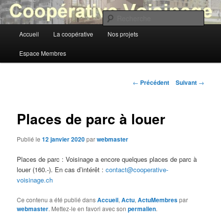
Aller
au
Rech
contenu
Menu
Accueil
La coopérative
Nos projets
principal
Coopérative Voisinage
principal
Espace Membres
Navigation
←
Précédent
Suivant
→
des
articles
Places de parc à louer
Publié le
12 janvier 2020
par
webmaster
Places de parc : Voisinage a encore quelques places de parc à
louer (160.-). En cas d’intérêt :
contact@cooperative-
voisinage.ch
Ce contenu a été publié dans
Accueil
,
Actu
,
ActuMembres
par
webmaster
. Mettez-le en favori avec son
permalien
.