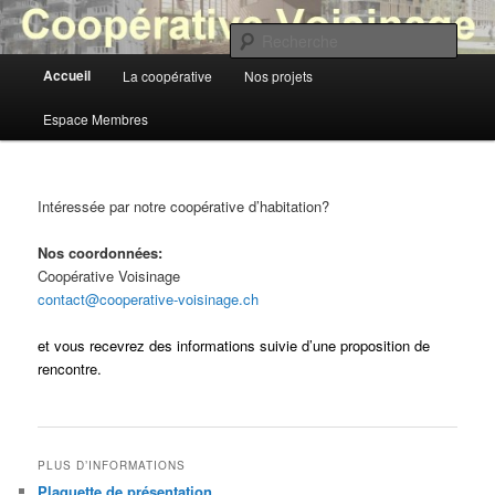
Aller
au
Rech
contenu
Menu
Accueil
La coopérative
Nos projets
principal
Coopérative Voisinage
principal
Espace Membres
Intéressée par notre coopérative d’habitation?
Nos coordonnées:
Coopérative Voisinage
contact@cooperative-
voisinage.ch
et vous recevrez des informations suivie d’une proposition de
rencontre.
PLUS D’INFORMATIONS
Plaquette de présentation