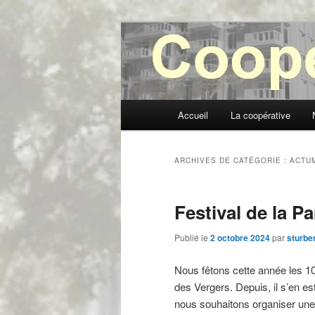
Aller
Aller
au
au
contenu
contenu
Coopérative V
principal
secondaire
Menu
Accueil
La coopérative
principal
ARCHIVES DE CATÉGORIE :
ACTU
Festival de la P
Publié le
2 octobre 2024
par
sturbe
Nous fêtons cette année les 10 
des Vergers. Depuis, il s’en e
nous souhaitons organiser une