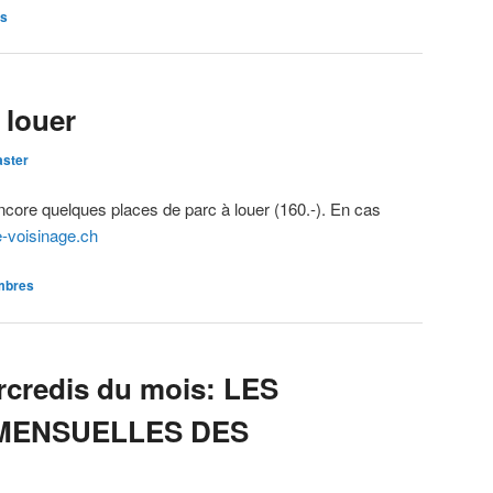
es
 louer
ster
ncore quelques places de parc à louer (160.-). En cas
-voisinage.ch
mbres
rcredis du mois: LES
MENSUELLES DES