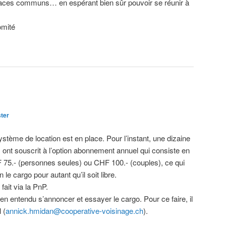
espaces communs… en espérant bien sûr pouvoir se réunir à
omité
ter
système de location est en place. Pour l’instant, une dizaine
 ont souscrit à l’option abonnement annuel qui consiste en
 75.- (personnes seules) ou CHF 100.- (couples), ce qui
n le cargo pour autant qu’il soit libre.
fait via la PnP.
ien entendu s’annoncer et essayer le cargo. Pour ce faire, il
 (
annick.hmidan@cooperative-
voisinage.ch
).