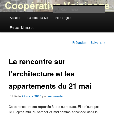
Aller
au
Rech
contenu
Menu
Accueil
La coopérative
Nos projets
principal
Coopérative Voisinage
principal
Espace Membres
Navigation
←
Précédent
Suivant
→
des
articles
La rencontre sur
l’architecture et les
appartements du 21 mai
Publié le
25 mars 2016
par
webmaster
Cette rencontre
est reportée
à une autre date. Elle n’aura pas
lieu l’après-midi du samedi 21 mai comme annoncée dans le