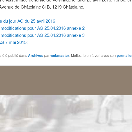
Avenue de Châtelaine 81B, 1219 Châtelaine.
e du jour AG du 25 avril 2016
modifications pour AG 25.04.2016 annexe 2
modifications pour AG 25.04.2016 annexe 3
G 7 mai 2015:
a été publié dans
Archives
par
webmaster
. Mettez-le en favori avec son
permalie