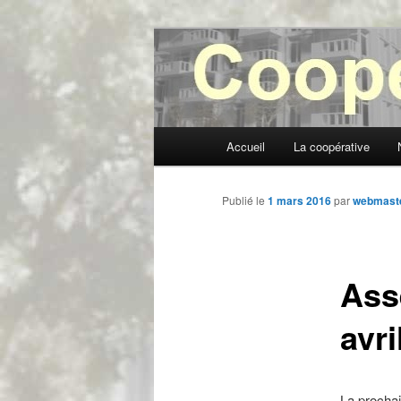
Aller
au
contenu
Coopérative V
principal
Menu
Accueil
La coopérative
principal
Publié le
1 mars 2016
par
webmast
Ass
avri
La prochai