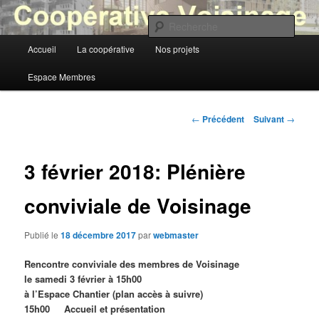
Aller
au
Rech
contenu
Menu
Accueil
La coopérative
Nos projets
principal
Coopérative Voisinage
principal
Espace Membres
Navigation
←
Précédent
Suivant
→
des
articles
3 février 2018: Plénière
conviviale de Voisinage
Publié le
18 décembre 2017
par
webmaster
Rencontre conviviale des membres de Voisinage
le samedi 3 février à 15h00
à l’Espace Chantier
(plan accès à suivre)
15h00 Accueil et présentation