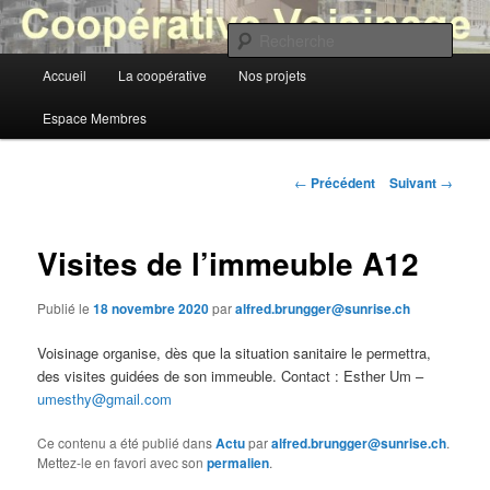
Aller
au
Rech
contenu
Menu
Accueil
La coopérative
Nos projets
principal
Coopérative Voisinage
principal
Espace Membres
Navigation
←
Précédent
Suivant
→
des
articles
Visites de l’immeuble A12
Publié le
18 novembre 2020
par
alfred.brungger@sunrise.ch
Voisinage organise, dès que la situation sanitaire le permettra,
des visites guidées de son immeuble. Contact : Esther Um –
umesthy@gmail.com
Ce contenu a été publié dans
Actu
par
alfred.brungger@sunrise.ch
.
Mettez-le en favori avec son
permalien
.