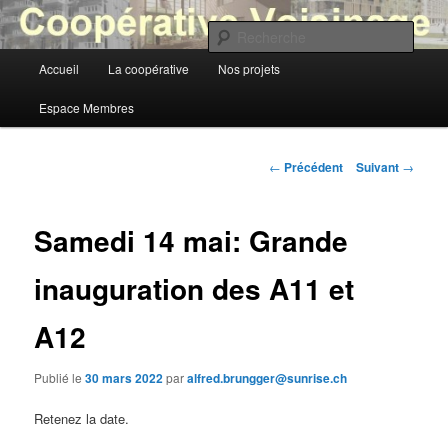
Aller
au
Rech
contenu
Menu
Accueil
La coopérative
Nos projets
principal
Coopérative Voisinage
principal
Espace Membres
Navigation
←
Précédent
Suivant
→
des
articles
Samedi 14 mai: Grande
inauguration des A11 et
A12
Publié le
30 mars 2022
par
alfred.brungger@sunrise.ch
Retenez la date.