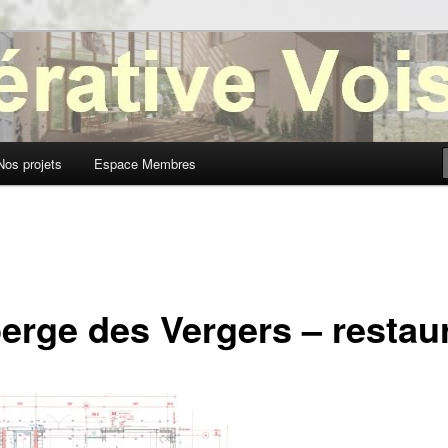
oisinage
Nos projets
Espace Membres
erge des Vergers – restau