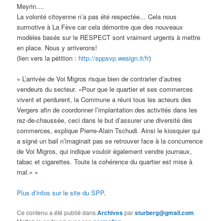
Meyrin….
La volonté citoyenne n’a pas été respectée… Cela nous
surmotive à La Fève car cela démontre que des nouveaux
modèles basés sur le RESPECT sont vraiment urgents à mettre
en place. Nous y arriverons!
(lien vers la pétition :
http://sppsvp.wesign.it/fr
)
« L’arrivée de Voi Migros risque bien de contrarier d’autres
vendeurs du secteur. «Pour que le quar
tier et ses commerces
vivent et perdurent, la Commune a réuni tous les acteurs des
Vergers afin de coordonner l’implantation des activités dans les
rez-de-chaussée, ceci dans le but d’assurer une diversité des
commerces, explique Pierre-Alain Tschudi. Ainsi le kiosquier qui
a signé un bail n’imaginait pas se retrouver face à la concurrence
de Voi Migros, qui indique vouloir également vendre journaux,
tabac et cigarettes. Toute la cohérence du quartier est mise à
mal.» »
Plus d’infos sur le site du SPP
.
Ce contenu a été publié dans
Archives
par
sturberg@gmail.com
.