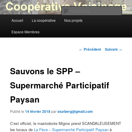
Aller
au
Rech
contenu
Menu
Accueil
La coopérative
Nos projets
principal
Coopérative Voisinage
principal
Espace Membres
Navigation
←
Précédent
Suivant
→
des
articles
Sauvons le SPP –
Supermarché Participatif
Paysan
Publié le
14 février 2018
par
sturberg@gmail.com
C’est officiel, le mastodonte Migros prend SCANDALEUSEMENT
les locaux de
La Fève – Supermarché Participatif Paysan
à